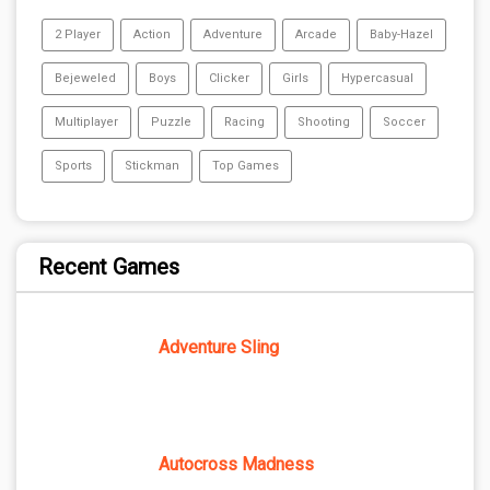
2 Player
Action
Adventure
Arcade
Baby-Hazel
Bejeweled
Boys
Clicker
Girls
Hypercasual
Multiplayer
Puzzle
Racing
Shooting
Soccer
Sports
Stickman
Top Games
Recent Games
Adventure Sling
Autocross Madness